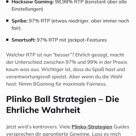
Hacksaw Gaming:
98,98% RTP (konstant über alle
Einstellungen)
Spribe:
97% RTP (etwas niedriger, aber immer noch
fair)
Smartsoft:
97% RTP mit Jackpot-Features
Welcher RTP ist nun “besser”? Ehrlich gesagt, macht
der Unterschied zwischen 97% und 99% in der Praxis
kaum was aus. Wichtiger ist, dass du Spaß hast und
verantwortungsvoll spielst. Aber wenn du die Wahl
hast: Nimm BGaming für maximale Fairness.
Plinko Ball Strategien – Die
Ehrliche Wahrheit
Jetzt wird’s kontrovers. Viele
Plinko-Strategien
Guides
versprechen dir garantierte Gewinne. Lass es mich