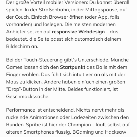
Der große Vorteil mobiler Versionen: Du kannst überall
spielen. In der Straßenbahn, in der Mittagspause, auf
der Couch. Einfach Browser öffnen (oder App, falls
vorhanden) und loslegen. Die meisten modernen
Anbieter setzen auf
responsive Webdesign
– das
bedeutet, die Seite passt sich automatisch deinem
Bildschirm an.
Bei der Touch-Steuerung gibt’s Unterschiede. Manche
Games lassen dich den
Startpunkt
des Balls mit dem
Finger wählen. Das fühlt sich intuitiver an als mit der
Maus zu klicken. Andere haben einfach einen großen
“Drop”-Button in der Mitte. Beides funktioniert, ist
Geschmackssache.
Performance ist entscheidend. Nichts nervt mehr als
ruckelnde Animationen oder Ladezeiten zwischen den
Runden. Spribe ist hier der Champion – läuft selbst auf
älteren Smartphones flüssig. BGaming und Hacksaw