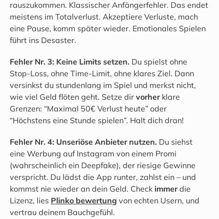
rauszukommen. Klassischer Anfängerfehler. Das endet
meistens im Totalverlust. Akzeptiere Verluste, mach
eine Pause, komm später wieder. Emotionales Spielen
führt ins Desaster.
Fehler Nr. 3: Keine Limits setzen.
Du spielst ohne
Stop-Loss, ohne Time-Limit, ohne klares Ziel. Dann
versinkst du stundenlang im Spiel und merkst nicht,
wie viel Geld flöten geht. Setze dir
vorher
klare
Grenzen: “Maximal 50€ Verlust heute” oder
“Höchstens eine Stunde spielen”. Halt dich dran!
Fehler Nr. 4: Unseriöse Anbieter nutzen.
Du siehst
eine Werbung auf Instagram von einem Promi
(wahrscheinlich ein Deepfake), der riesige Gewinne
verspricht. Du lädst die App runter, zahlst ein – und
kommst nie wieder an dein Geld. Check
immer
die
Lizenz, lies
Plinko bewertung
von echten Usern, und
vertrau deinem Bauchgefühl.