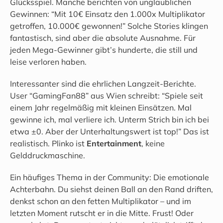
Glücksspiel. Manche berichten von unglaublichen
Gewinnen: “Mit 10€ Einsatz den 1.000x Multiplikator
getroffen, 10.000€ gewonnen!” Solche Stories klingen
fantastisch, sind aber die absolute Ausnahme. Für
jeden Mega-Gewinner gibt’s hunderte, die still und
leise verloren haben.
Interessanter sind die ehrlichen Langzeit-Berichte.
User “GamingFan88” aus Wien schreibt: “Spiele seit
einem Jahr regelmäßig mit kleinen Einsätzen. Mal
gewinne ich, mal verliere ich. Unterm Strich bin ich bei
etwa ±0. Aber der Unterhaltungswert ist top!” Das ist
realistisch. Plinko ist
Entertainment
, keine
Gelddruckmaschine.
Ein häufiges Thema in der Community: Die emotionale
Achterbahn. Du siehst deinen Ball an den Rand driften,
denkst schon an den fetten Multiplikator – und im
letzten Moment rutscht er in die Mitte. Frust! Oder