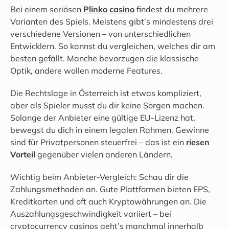
Bei einem seriösen
Plinko casino
findest du mehrere
Varianten des Spiels. Meistens gibt’s mindestens drei
verschiedene Versionen – von unterschiedlichen
Entwicklern. So kannst du vergleichen, welches dir am
besten gefällt. Manche bevorzugen die klassische
Optik, andere wollen moderne Features.
Die Rechtslage in Österreich ist etwas kompliziert,
aber als Spieler musst du dir keine Sorgen machen.
Solange der Anbieter eine gültige EU-Lizenz hat,
bewegst du dich in einem legalen Rahmen. Gewinne
sind für Privatpersonen steuerfrei – das ist ein
riesen
Vorteil
gegenüber vielen anderen Ländern.
Wichtig beim Anbieter-Vergleich: Schau dir die
Zahlungsmethoden an. Gute Plattformen bieten EPS,
Kreditkarten und oft auch Kryptowährungen an. Die
Auszahlungsgeschwindigkeit variiert – bei
cryptocurrency casinos geht’s manchmal innerhalb