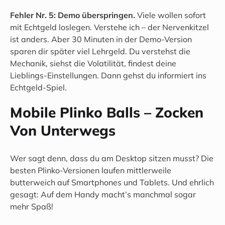
Fehler Nr. 5: Demo überspringen.
Viele wollen sofort
mit Echtgeld loslegen. Verstehe ich – der Nervenkitzel
ist anders. Aber 30 Minuten in der Demo-Version
sparen dir später viel Lehrgeld. Du verstehst die
Mechanik, siehst die Volatilität, findest deine
Lieblings-Einstellungen. Dann gehst du informiert ins
Echtgeld-Spiel.
Mobile Plinko Balls – Zocken
Von Unterwegs
Wer sagt denn, dass du am Desktop sitzen musst? Die
besten Plinko-Versionen laufen mittlerweile
butterweich auf Smartphones und Tablets. Und ehrlich
gesagt: Auf dem Handy macht’s manchmal sogar
mehr Spaß!