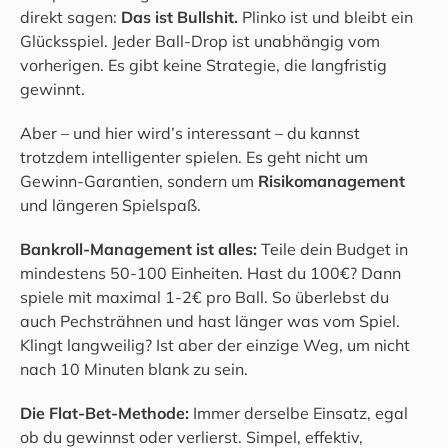
direkt sagen:
Das ist Bullshit.
Plinko ist und bleibt ein
Glücksspiel. Jeder Ball-Drop ist unabhängig vom
vorherigen. Es gibt keine Strategie, die langfristig
gewinnt.
Aber – und hier wird’s interessant – du kannst
trotzdem intelligenter spielen. Es geht nicht um
Gewinn-Garantien, sondern um
Risikomanagement
und längeren Spielspaß.
Bankroll-Management ist alles:
Teile dein Budget in
mindestens 50-100 Einheiten. Hast du 100€? Dann
spiele mit maximal 1-2€ pro Ball. So überlebst du
auch Pechsträhnen und hast länger was vom Spiel.
Klingt langweilig? Ist aber der einzige Weg, um nicht
nach 10 Minuten blank zu sein.
Die Flat-Bet-Methode:
Immer derselbe Einsatz, egal
ob du gewinnst oder verlierst. Simpel, effektiv,