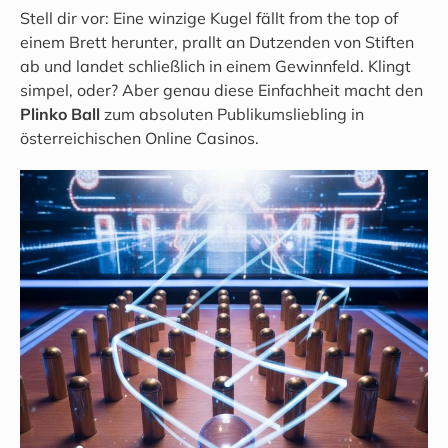
Stell dir vor: Eine winzige Kugel fällt from the top of
einem Brett herunter, prallt an Dutzenden von Stiften
ab und landet schließlich in einem Gewinnfeld. Klingt
simpel, oder? Aber genau diese Einfachheit macht den
Plinko Ball
zum absoluten Publikumsliebling in
österreichischen Online Casinos.