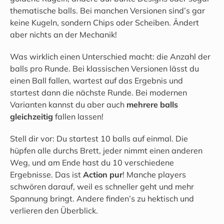
thematische balls. Bei manchen Versionen sind’s gar
keine Kugeln, sondern Chips oder Scheiben. Ändert
aber nichts an der Mechanik!
Was wirklich einen Unterschied macht: die Anzahl der
balls pro Runde. Bei klassischen Versionen lässt du
einen Ball fallen, wartest auf das Ergebnis und
startest dann die nächste Runde. Bei modernen
Varianten kannst du aber auch
mehrere balls
gleichzeitig
fallen lassen!
Stell dir vor: Du startest 10 balls auf einmal. Die
hüpfen alle durchs Brett, jeder nimmt einen anderen
Weg, und am Ende hast du 10 verschiedene
Ergebnisse. Das ist
Action pur
! Manche players
schwören darauf, weil es schneller geht und mehr
Spannung bringt. Andere finden’s zu hektisch und
verlieren den Überblick.