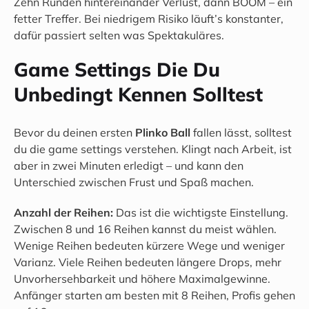
Zehn Runden hintereinander Verlust, dann BOOM – ein
fetter Treffer. Bei niedrigem Risiko läuft’s konstanter,
dafür passiert selten was Spektakuläres.
Game Settings Die Du
Unbedingt Kennen Solltest
Bevor du deinen ersten
Plinko Ball
fallen lässt, solltest
du die game settings verstehen. Klingt nach Arbeit, ist
aber in zwei Minuten erledigt – und kann den
Unterschied zwischen Frust und Spaß machen.
Anzahl der Reihen:
Das ist die wichtigste Einstellung.
Zwischen 8 und 16 Reihen kannst du meist wählen.
Wenige Reihen bedeuten kürzere Wege und weniger
Varianz. Viele Reihen bedeuten längere Drops, mehr
Unvorhersehbarkeit und höhere Maximalgewinne.
Anfänger starten am besten mit 8 Reihen, Profis gehen