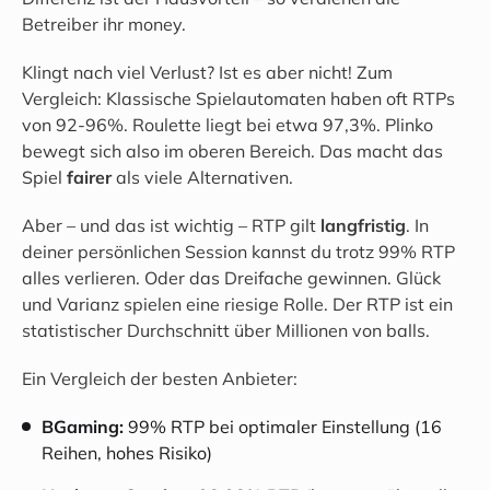
Betreiber ihr money.
Klingt nach viel Verlust? Ist es aber nicht! Zum
Vergleich: Klassische Spielautomaten haben oft RTPs
von 92-96%. Roulette liegt bei etwa 97,3%. Plinko
bewegt sich also im oberen Bereich. Das macht das
Spiel
fairer
als viele Alternativen.
Aber – und das ist wichtig – RTP gilt
langfristig
. In
deiner persönlichen Session kannst du trotz 99% RTP
alles verlieren. Oder das Dreifache gewinnen. Glück
und Varianz spielen eine riesige Rolle. Der RTP ist ein
statistischer Durchschnitt über Millionen von balls.
Ein Vergleich der besten Anbieter:
BGaming:
99% RTP bei optimaler Einstellung (16
Reihen, hohes Risiko)