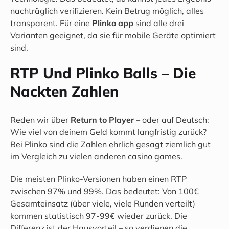
nachträglich verifizieren. Kein Betrug möglich, alles
transparent. Für eine
Plinko app
sind alle drei
Varianten geeignet, da sie für mobile Geräte optimiert
sind.
RTP Und Plinko Balls – Die
Nackten Zahlen
Reden wir über
Return to Player
– oder auf Deutsch:
Wie viel von deinem Geld kommt langfristig zurück?
Bei Plinko sind die Zahlen ehrlich gesagt ziemlich gut
im Vergleich zu vielen anderen casino games.
Die meisten Plinko-Versionen haben einen RTP
zwischen 97% und 99%. Das bedeutet: Von 100€
Gesamteinsatz (über viele, viele Runden verteilt)
kommen statistisch 97-99€ wieder zurück. Die
Differenz ist der Hausvorteil – so verdienen die